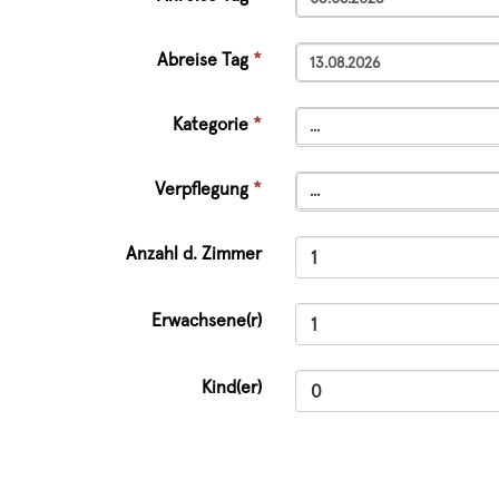
Abreise Tag
*
Kategorie
*
...
Verpflegung
*
...
Anzahl d. Zimmer
Erwachsene(r)
Kind(er)