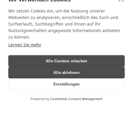
Unaufgeregt besonders. Ein
Wir setzen Cookies ein, um die Nutzung unserer
Rückzugsort inmitten der Alpen
Webseiten zu analysieren, einschließlich des Such und
– wo du niemand sein musst,
Surfverlaufs, Suchbegriffen und Ihnen auf Ihr
außer du selbst. Auf 1.423
Nutzungsverhalten angepasste Informationen anbieten
zu können.
Metern über dem Gewohnten.
Lernen Sie mehr
Im Montafoner Bergdorf
Gargellen, Österreich.
Alle Cookies erlauben
Alle ablehnen
Einstellungen
Powered by
CookieHub Consent Management